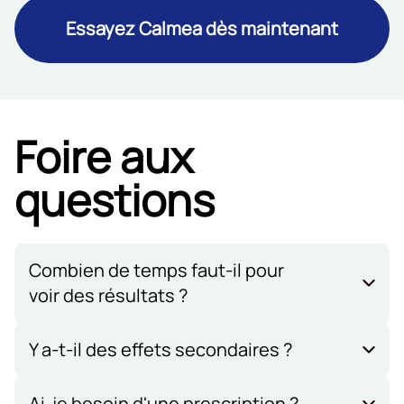
Essayez Calmea dès maintenant
Foire aux
questions
Combien de temps faut-il pour
voir des résultats ?
De nombreux utilisateurs commencent à
ressentir des améliorations subtiles au niveau
Y a-t-il des effets secondaires ?
du stress, du confort articulaire et de la
Calmea est fabriqué avec des ingrédients
qualité du sommeil au cours des 1 à 2
doux d’origine végétale et est généralement
Ai-je besoin d'une prescription ?